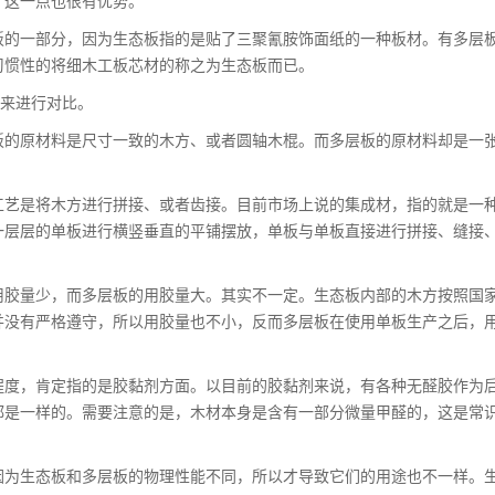
，这一点也很有优势。
的一部分，因为生态板指的是贴了三聚氰胺饰面纸的一种板材。有多层
习惯性的将细木工板芯材的称之为生态板而已。
来进行对比。
的原材料是尺寸一致的木方、或者圆轴木棍。而多层板的原材料却是一
艺是将木方进行拼接、或者齿接。目前市场上说的集成材，指的就是一
一层层的单板进行横竖垂直的平铺摆放，单板与单板直接进行拼接、缝接
胶量少，而多层板的用胶量大。其实不一定。生态板内部的木方按照国
并没有严格遵守，所以用胶量也不小，反而多层板在使用单板生产之后，
度，肯定指的是胶黏剂方面。以目前的胶黏剂来说，有各种无醛胶作为
都是一样的。需要注意的是，木材本身是含有一部分微量甲醛的，这是常
为生态板和多层板的物理性能不同，所以才导致它们的用途也不一样。