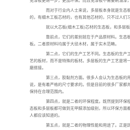
免漆板更进一步，更加环保。而且免漆板不需要刷油漆
而对于行业内人士来说，多层板本身就是生态板
的，有细木工板芯材的，也有其他芯材的，只不过人们
就以大芯板(细木工板)芯材的生态板，和多层板
靠前点，它们的差别就在于产品原材料。生态板
板。二者原材料均属于大径木材，属于实木范畴。
第二点，它们的生产工艺不同。生态板的生产工
艺的板材，而不是特殊的板材。多层板的生产工艺是将
磨搭接。
第三点，胶黏剂方面。很多人会认为生态板的用
说，是有着严格的尺寸要求的。但是目前的很多厂家都
保持在合理范围内。
第四点，就是二者的环保程度。既然提到环保程
态板和多层板都可做到无甲醛添加级别，所以环保方面
人都应该知道的。
第五点，就是二者的物理性能和用途了。正是因