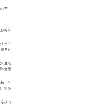
板芯材
张张的单
种生产工
、或者斜
家标准来
用胶量能
后盾，生
识，很多
生态板由