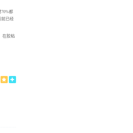
70%都
质就已经
，在胶粘