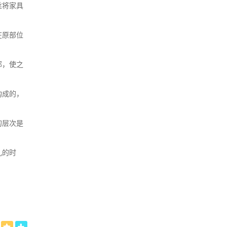
丝将家具
在原部位
部，使之
构成的，
的层次是
孔的时