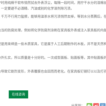
时用纯棉干软布悄然拭去外表浮尘，每隔一段时间，用拧干水分的湿棉
，一定要避不必酒精、汽油或别的化学溶剂除污渍。
千万不行用力猛擦，能够用温茶水将污渍悄然去掉，等到水分蒸腾后，
当的防腐处理，例如将化学防腐剂涂刷在家具板外表或注入家具板的内
是用来缔造一些木质家具，它是属于人工后期制作的木板，并不是天然
。
外扎实，所以质量是十分好的。一次成型面板、贴面板等，其中贴面板
导致它剧烈变形，外表覆膜也会因而而老化。在家具板钉钢钉以以及打
在线咨询
分享到：