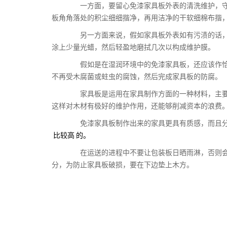
一方面，要留心免漆家具板外表的清洗维护，守
板角角落处的积尘细细揩净，再用洁净的干软细棉布揩
另一方面来说，假如家具板外表如有污渍的话，
涂上少量光蜡，然后轻盈地磨拭几次以构成维护膜。
假如是在湿润环境中的免漆家具板，还应该作恰
不再受木腐菌或蛀虫的腐蚀，然后完成家具板的防腐。
家具板是运用在家具制作方面的一种材料，主要
这样对木材有极好的维护作用，还能够削减资本的浪费
免漆家具板制作出来的家具更具有质感，而且分
比较高
的。
在运送的进程中不要让包装板日晒雨淋，否则会
分，为防止家具板破损，要在下边垫上木方。