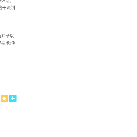
得火急，
的干流制
压并予以
技术(例