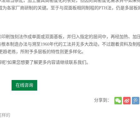
办法适当杂乱，加上虽具高密度化的长处，但因对高密度化需求并不如来
成为各家厂商研制的关键。至于与双面板相同制程的PTH法，仍是多层板
印刷蚀刻法作成单面或双面基板，并归入指定的层间中，再经加热、加
根本制造办法与溯至1960年代的工法并无多大改动，不过跟着资料及制程
更趋老练，所附予多层板的特性则更多样化。
呢?如果您想要了解更多内容请继续联系我们。
在线咨询
分享到：
这样的