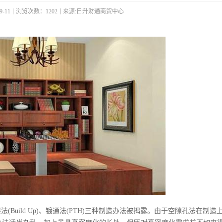
-11
浏览次数：1202
来源:日升财通商贸中心
e)、增层法(Build Up)、镀通法(PTH)三种制造办法被揭露。由于空隙孔法在制