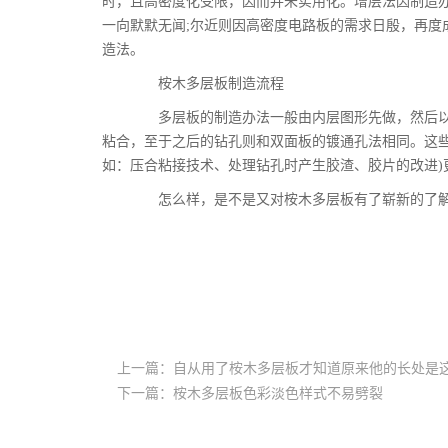
时，且高密度化受限，因而并未实用化。增层法因制造
一向默默无闻;尔近则因高密度电路板的需求日殷，再度
造法。
桉木多层板制造流程
多层板的制造办法一般由内层图形先做，然后以
粘合，至于之后的钻孔则和双面板的镀通孔法相同。这些
如：压合粘接技术、处理钻孔时产生胶渣、胶片的改进)
怎么样，是不是又对桉木多层板有了崭新的了解
上一篇：自从用了桉木多层板才知道原来他的长处是
下一篇：桉木多层板色彩淡色样式不易劈裂