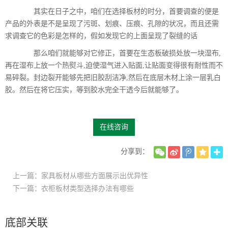
其实在日子之中，咱们在选择板材的时分，首要调查的便是
产品的外表是不是呈现了污斑、划痕、压痕、孔隙的状况，而且还需
求调查它的色彩是怎样的，假如发现它的上面呈现了裂缝的话
那么咱们就能够对它修正，首要在生态板破损处放一块湿布,
再在湿布上放一个热熨斗,迫使湿气进入贴面,让贴面变得很有耐性而不
易碎裂。封边裂开能够先把旧胶刮洁净,然后在底层木材上涂一层乳白
胶。然后在将它压实，等到胶水完全干透今后就能够了。
在线咨询
分享到：
上一篇：家具板材从哪些方面展示出优异性
下一篇：衣柜板材类型选择办法有哪些
底部关联