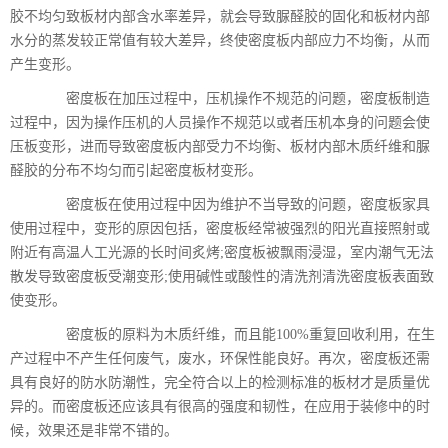
胶不均匀致板材内部含水率差异，就会导致脲醛胶的固化和板材内部
水分的蒸发较正常值有较大差异，终使密度板内部应力不均衡，从而
产生变形。
密度板在加压过程中，压机操作不规范的问题，密度板制造
过程中，因为操作压机的人员操作不规范以或者压机本身的问题会使
压板变形，进而导致密度板内部受力不均衡、板材内部木质纤维和脲
醛胶的分布不均匀而引起密度板材变形。
密度板在使用过程中因为维护不当导致的问题，密度板家具
使用过程中，变形的原因包括，密度板经常被强烈的阳光直接照射或
附近有高温人工光源的长时间炙烤;密度板被飘雨浸湿，室内潮气无法
散发导致密度板受潮变形;使用碱性或酸性的清洗剂清洗密度板表面致
使变形。
密度板的原料为木质纤维，而且能100%重复回收利用，在生
产过程中不产生任何废气，废水，环保性能良好。再次，密度板还需
具有良好的防水防潮性，完全符合以上的检测标准的板材才是质量优
异的。而密度板还应该具有很高的强度和韧性，在应用于装修中的时
候，效果还是非常不错的。