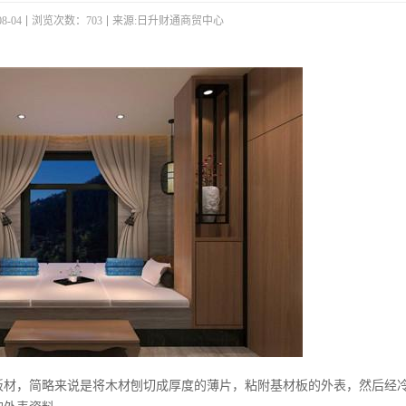
8-04
浏览次数：703
来源:日升财通商贸中心
板材，简略来说是将木材刨切成厚度的薄片，粘附基材板的外表，然后经