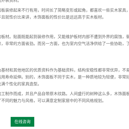
的外表资料。
板装修起来不行有用，时间长了简略变形或起角，都喜欢一些实木家具
并且就性价比来讲，木饰面板的性价比是远远高于实木板材。
板材。贴面既能起到装修作用，又能维护板材内部不遭到外界的腐蚀，
漆，非常的方面省劲。而另一方面，也为室内空气洁净供给了一些协助，
基材和其他地区的优质资料作为基础资料，结构安稳性都非常优异，不
运用寿命延伸。别的，木饰面板不同于实木，是一种质地较为轻便，非常
充满个性化的家具造型。
工制作而成，并且产品自带原木纹路。人间盛行的树种这么多，木饰面
了不同的魅力与风格，可以满意定制家居中的不同风格规划。
在线咨询