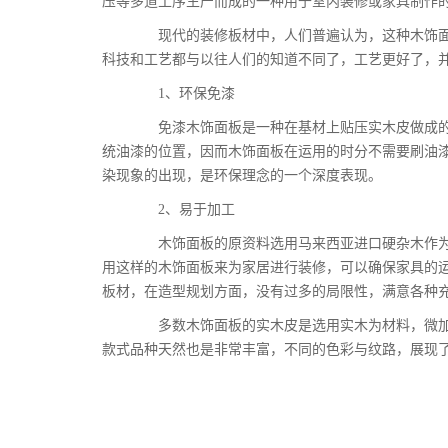
压等多道工序生产而成的一种用于室内装修或家具制作
现代的装修板材中，人们普遍认为，这种木饰面
科技和工艺都与以往人们的知道不同了，工艺更好了，
1、环保免漆
免漆木饰面板是一种在基材上贴压实木皮做成的
统油漆的位置，因而木饰面板在运用的时分不需要刷油
染现象的出现，是环保理念的一个深度表现。
2、易于加工
木饰面板的原资料选用马来西亚进口硬杂木作为
用这样的木饰面板来为家居进行装修，可以确保家具的
板材，在造型规划方面，没有过多的局限性，满意各种
多数木饰面板的实木皮是选用实木为材料，微加
款式品种天然也是非常丰富，不同的色彩与纹路，展现