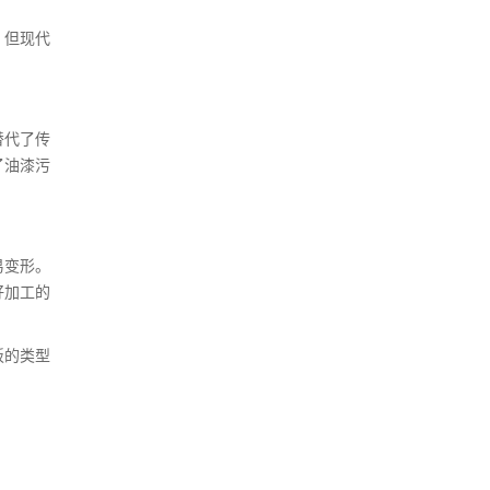
，但现代
替代了传
了油漆污
易变形。
好加工的
板的类型