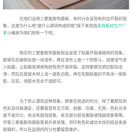
在咱们运用三聚氰胺饰面板，有时分会呈现有封边开裂的现
象，这是为什么呢?是什么原因构成的呢?接下来就由
家具板材生产厂
家
小编来为咱们剖析一下吧。
购买的三聚氰胺饰面板假设呈现了贴面开裂或破损的现象，
能够先在破损处放一块湿布，再在湿布上放一个热熨斗，迫使湿气进
入贴面，让贴面变得很有耐性而不易碎裂。这样能够先把旧胶刮洁
净，然后在底层木材上涂一层乳白胶，再在松脱贴面的不和涂一层新
胶、压实，待胶水完全干透即可。
为了防止遇到这种现象，顾客在挑选的时分，除了要顾及到
色彩及纹路满足，还要留意有无污斑、划痕、压痕、孔隙，色彩光泽
是不是均匀，有没有鼓泡现象、有无部分纸张撕裂或残缺现象等等。
尽管三聚氰胺饰面板家具外表坚强，但印有色彩或仿木纹的纸自身是
软弱的，所以在运用的时分也要留意维护。