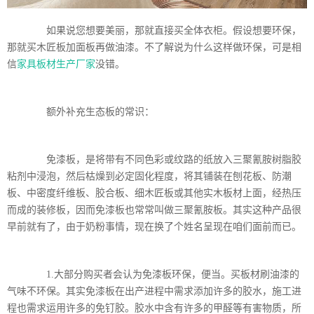
如果说您想要美丽，那就直接买全体衣柜。假设想要环保，
那就买木匠板加面板再做油漆。不了解说为什么这样做环保，可是相
信
家具板材生产厂家
没错。
额外补充生态板的常识：
免漆板，是将带有不同色彩或纹路的纸放入三聚氰胺树脂胶
粘剂中浸泡，然后枯燥到必定固化程度，将其铺装在刨花板、防潮
板、中密度纤维板、胶合板、细木匠板或其他实木板材上面，经热压
而成的装修板，因而免漆板也常常叫做三聚氰胺板。其实这种产品很
早前就有了，由于奶粉事情，现在换了个姓名呈现在咱们面前而已。
1.大部分购买者会认为免漆板环保，便当。买板材刷油漆的
气味不环保。其实免漆板在出产进程中需求添加许多的胶水，施工进
程也需求运用许多的免钉胶。胶水中含有许多的甲醛等有害物质，所