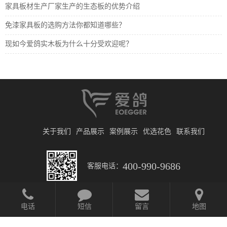
家具板材生产厂家生产的生态板的优势介绍
免漆家具板的选购方法你都知道哪些？
现如今爱鸽实木板为什么十分受欢迎呢？
关于我们
产品展示
案例展示
优选花色
联系我们
400-990-9686
客服电话：
电话
短信
留言
地图
© 2019 北京日升财通建筑装饰材料有限公司
京ICP备2025135258号-1
网站开发
:
超越无限
网站地图