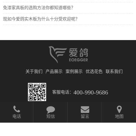
免漆家具板的选购方法你都知道哪些？
现如今爱鸽实木板为什么十分受欢迎呢？
关于我们
产品展示
案例展示
优选花色
联系我们
400-990-9686
客服电话：
电话
短信
留言
地图
© 2019 北京日升财通建筑装饰材料有限公司
京ICP备2025135258号-1
网站开发
:
超越无限
网站地图
取消