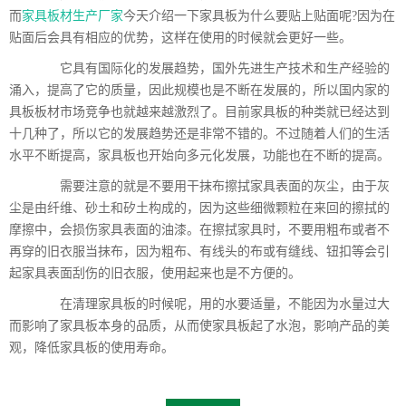
而
家具板材生产厂家
今天介绍一下家具板为什么要贴上贴面呢?因为在
贴面后会具有相应的优势，这样在使用的时候就会更好一些。
它具有国际化的发展趋势，国外先进生产技术和生产经验的
涌入，提高了它的质量，因此规模也是不断在发展的，所以国内家的
具板板材市场竞争也就越来越激烈了。目前家具板的种类就已经达到
十几种了，所以它的发展趋势还是非常不错的。不过随着人们的生活
水平不断提高，家具板也开始向多元化发展，功能也在不断的提高。
需要注意的就是不要用干抹布擦拭家具表面的灰尘，由于灰
尘是由纤维、砂土和矽土构成的，因为这些细微颗粒在来回的擦拭的
摩擦中，会损伤家具表面的油漆。在擦拭家具时，不要用粗布或者不
再穿的旧衣服当抹布，因为粗布、有线头的布或有缝线、钮扣等会引
起家具表面刮伤的旧衣服，使用起来也是不方便的。
在清理家具板的时候呢，用的水要适量，不能因为水量过大
而影响了家具板本身的品质，从而使家具板起了水泡，影响产品的美
观，降低家具板的使用寿命。