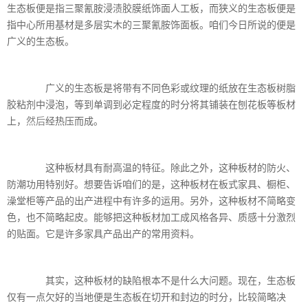
生态板便是指三聚氰胺浸渍胶膜纸饰面人工板，而狭义的生态板便是
指中心所用基材是多层实木的三聚氰胺饰面板。咱们今日所说的便是
广义的生态板。
广义的生态板是将带有不同色彩或纹理的纸放在生态板树脂
胶粘剂中浸泡，等到单调到必定程度的时分将其铺装在刨花板等板材
上，
然后
经热压而成。
这种板材具有耐高温的特征。除此之外，这种板材的防火、
防潮功用特别好。想要告诉咱们的是，这种板材在板式家具、橱柜、
澡堂柜等产品的出产进程中有许多的运用。另外，这种板材不简略变
色，也不简略起皮。能够把这种板材加工成风格各异、质感十分激烈
的贴面。它是许多家具产品出产的常用资料。
其实，这种板材的缺陷根本不是什么大问题。现在，生态板
仅有一点欠好的当地便是生态板在切开和封边的时分，比较简略决