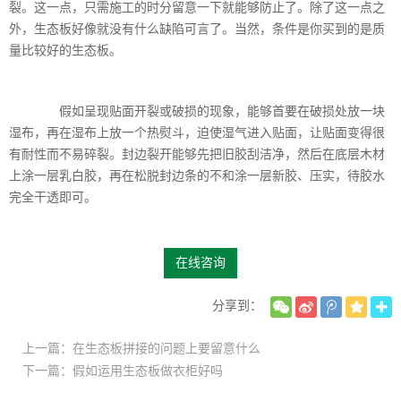
裂。这一点，只需施工的时分留意一下就能够防止了。除了这一点之
外，生态板好像就没有什么缺陷可言了。当然，条件是你买到的是质
量比较好的生态板。
假如呈现贴面开裂或破损的现象，能够首要在破损处放一块
湿布，再在湿布上放一个热熨斗，迫使湿气进入贴面，让贴面变得很
有耐性而不易碎裂。封边裂开能够先把旧胶刮洁净，然后在底层木材
上涂一层乳白胶，再在松脱封边条的不和涂一层新胶、压实，待胶水
完全干透即可。
在线咨询
分享到：
上一篇：在生态板拼接的问题上要留意什么
下一篇：假如运用生态板做衣柜好吗