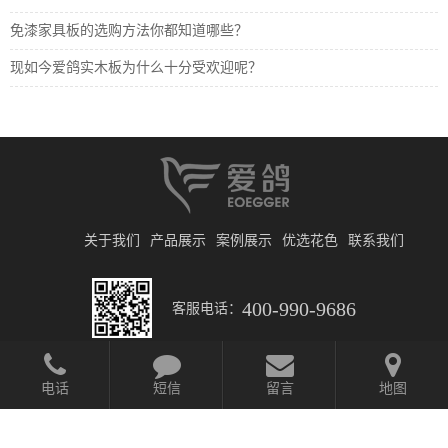
免漆家具板的选购方法你都知道哪些？
现如今爱鸽实木板为什么十分受欢迎呢？
关于我们
产品展示
案例展示
优选花色
联系我们
400-990-9686
客服电话：
电话
短信
留言
地图
© 2019 北京日升财通建筑装饰材料有限公司
京ICP备2025135258号-1
网站开发
:
超越无限
网站地图
取消