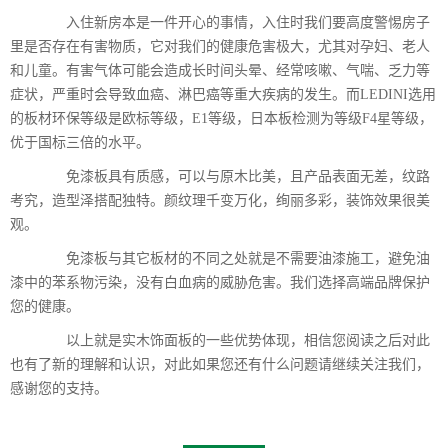
入住新房本是一件开心的事情，入住时我们要高度警惕房子
里是否存在有害物质，它对我们的健康危害极大，尤其对孕妇、老人
和儿童。有害气体可能会造成长时间头晕、经常咳嗽、气喘、乏力等
症状，严重时会导致血癌、淋巴癌等重大疾病的发生。而LEDINI选用
的板材环保等级是欧标等级，E1等级，日本板检测为等级F4星等级，
优于国标三倍的水平。
免漆板具有质感，可以与原木比美，且产品表面无差，纹路
考究，造型泽搭配独特。颜纹理千变万化，绚丽多彩，装饰效果很美
观。
免漆板与其它板材的不同之处就是不需要油漆施工，避免油
漆中的苯系物污染，没有白血病的威胁危害。我们选择高端品牌保护
您的健康。
以上就是实木饰面板的一些优势体现，相信您阅读之后对此
也有了新的理解和认识，对此如果您还有什么问题请继续关注我们，
感谢您的支持。