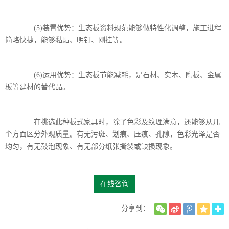
(5)装置优势：生态板资料规范能够做特性化调整，施工进程
简略快捷，能够黏贴、明钉、刚挂等。
(6)运用优势：生态板节能减耗，是石材、实木、陶板、金属
板等建材的替代品。
在挑选此种板式家具时，除了色彩及纹理满意，还能够从几
个方面区分外观质量。有无污斑、划痕、压痕、孔隙，色彩光泽是否
均匀，有无鼓泡现象、有无部分纸张撕裂或缺损现象。
在线咨询
分享到：